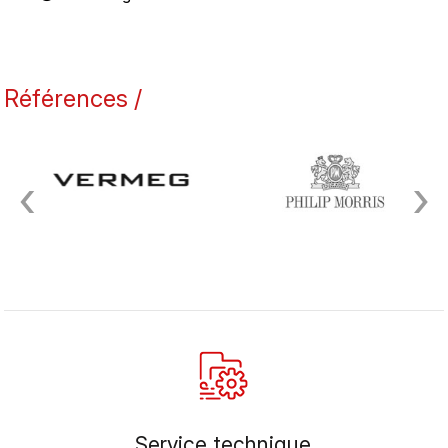
Références /
‹
›
Service technique